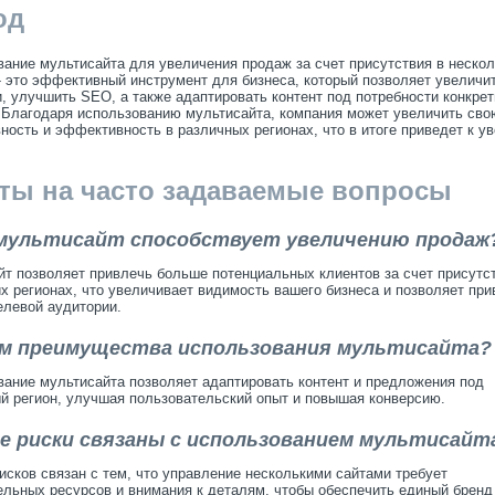
од
ание мультисайта для увеличения продаж за счет присутствия в неско
- это эффективный инструмент для бизнеса, который позволяет увеличи
, улучшить SEO, а также адаптировать контент под потребности конкре
 Благодаря использованию мультисайта, компания может увеличить сво
ность и эффективность в различных регионах, что в итоге приведет к у
ты на часто задаваемые вопросы
к мультисайт способствует увеличению продаж
т позволяет привлечь больше потенциальных клиентов за счет присутс
х регионах, что увеличивает видимость вашего бизнеса и позволяет при
елевой аудитории.
чем преимущества использования мультисайта?
ание мультисайта позволяет адаптировать контент и предложения под
й регион, улучшая пользовательский опыт и повышая конверсию.
ие риски связаны с использованием мультисайт
исков связан с тем, что управление несколькими сайтами требует
льных ресурсов и внимания к деталям, чтобы обеспечить единый бренд 