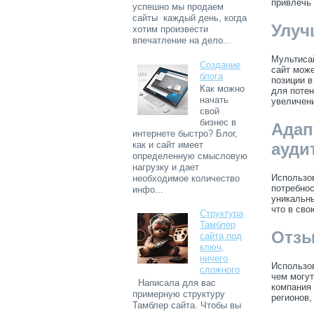
привлечь
успешно мы продаем
сайты каждый день, когда
Улуч
хотим произвести
впечатление на дело...
Мультиса
Создание
сайт може
блога
позиции в
Как можно
для потен
начать
увеличен
свой
бизнес в
Адап
интернете быстро? Блог,
ауди
как и сайт имеет
определенную смысловую
нагрузку и дает
Использов
необходимое количество
потребнос
инфо...
уникальны
что в сво
Структура
Тамблер
Отзы
сайта под
ключ,
ничего
Использов
сложного
чем могут
Написала для вас
компания 
примерную структуру
регионов,
Тамблер сайта. Чтобы вы