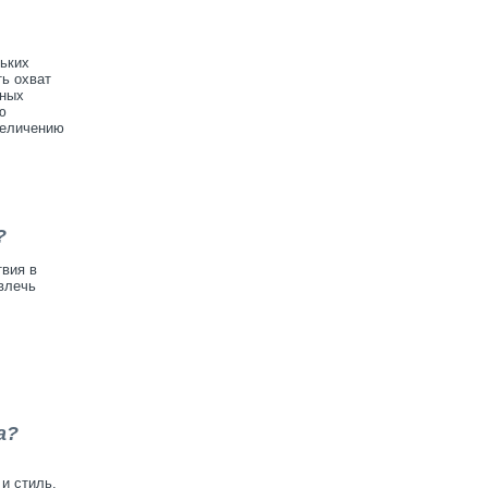
льких
ть охват
тных
ю
величению
?
твия в
влечь
а?
и стиль.