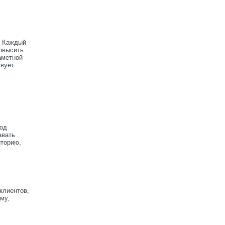
. Каждый
повысить
аметной
твует
под
авать
иторию,
клиентов,
му,
х