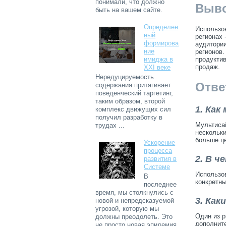
понимали, что должно
Выв
быть на вашем сайте.
Определен
Использов
ный
регионах 
формирова
аудитории
ние
регионов.
продуктив
имиджа в
продаж.
XXI веке
Нередуцируемость
Отве
содержания притягивает
поведенческий таргетинг,
таким образом, второй
1. Ка
комплекс движущих сил
получил разработку в
Мультисай
трудах ...
нескольки
больше ц
Ускорение
процесса
2. В 
развития в
Системе
Использов
В
конкретны
последнее
время, мы столкнулись с
3. Как
новой и непредсказуемой
угрозой, которую мы
Один из р
должны преодолеть. Это
дополните
не просто новая эпидемия,