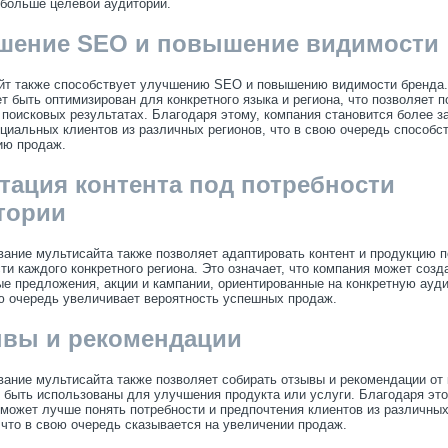
 больше целевой аудитории.
шение SEO и повышение видимости
йт также способствует улучшению SEO и повышению видимости бренда
т быть оптимизирован для конкретного языка и региона, что позволяет 
 поисковых результатах. Благодаря этому, компания становится более з
циальных клиентов из различных регионов, что в свою очередь способс
ию продаж.
тация контента под потребности
тории
ание мультисайта также позволяет адаптировать контент и продукцию 
ти каждого конкретного региона. Это означает, что компания может созд
е предложения, акции и кампании, ориентированные на конкретную ауд
ю очередь увеличивает вероятность успешных продаж.
вы и рекомендации
ание мультисайта также позволяет собирать отзывы и рекомендации от 
 быть использованы для улучшения продукта или услуги. Благодаря это
может лучше понять потребности и предпочтения клиентов из различны
 что в свою очередь сказывается на увеличении продаж.