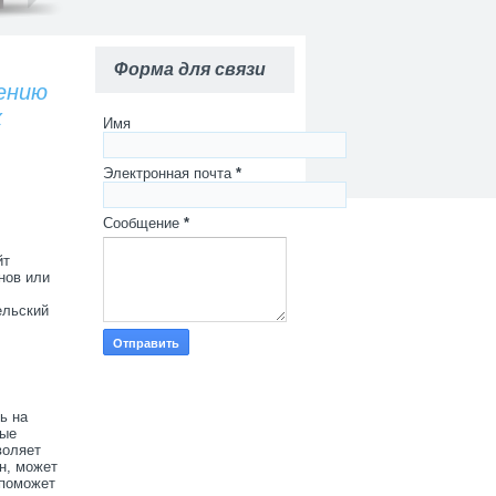
Форма для связи
ению
х
Имя
Электронная почта
*
Сообщение
*
йт
нов или
ельский
ь на
ные
воляет
н, может
 поможет