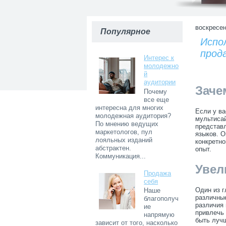
воскресен
Популярное
Испо
прод
Интерес к
молодежно
й
аудитории
Заче
Почему
все еще
интересна для многих
Если у ва
молодежная аудитория?
мультиса
По мнению ведущих
представл
маркетологов, пул
языков. О
лояльных изданий
конкретно
абстрактен.
опыт.
Коммуникация...
Увел
Продажа
себя
Один из г
Наше
различные
благополуч
различия 
ие
привлечь 
напрямую
быть лучш
зависит от того, насколько