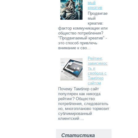
мый
креатив
Продвигае
мый
креатив:
фактор коммуникации или
общество потребления?
"Продвигаемый креатив" -
это способ привлечь
внимание к сво...
Рейтинг,
зависимос
ть и
свобода с
Тамблер
сайтом
Почему Тамблер сайт
популярен как никогда
рейтинг? Общество
потребления, следователь
но, многопланово тормозит
сублимированный
клиентский ...
Статистика