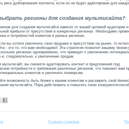
ть риск дублирования контента, если он не будет адаптирован для каждо
к выбрать регионы для создания мультисайта?
ионов для создания мультисайта зависит от вашей целевой аудитории и
ьной прибыли от присутствия в конкретных регионах. Необходимо прове
нка и потребностей клиентов в разных регионах.
сли вы хотите увеличить свои продажи и присутствие на рынке, то испо
та - это то, что вам необходимо! Эта стратегия позволит вашему бизнес
скольких регионах одновременно, что приведет к увеличению потенциал
 и, следовательно, к увеличению продаж.
 мультисайт, вы сможете адаптировать контент и предложения под
ские потребности и требования различных регионов, что поможет вам 
отенциальных клиентов и увеличить конверсию.
йте возможность быть ближе к вашим клиентам и расширить свой бизнес
ания мультисайта. Пора действовать и повысить свою конкурентоспособ
ее
Главная страница
Пр