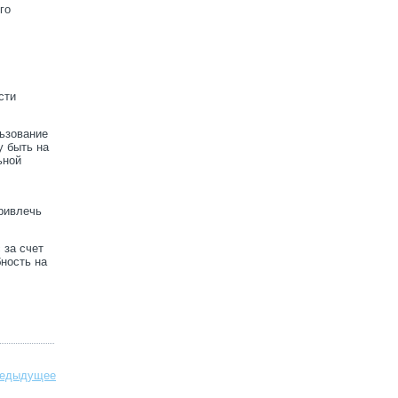
го
сти
льзование
у быть на
ьной
привлечь
 за счет
ность на
едыдущее