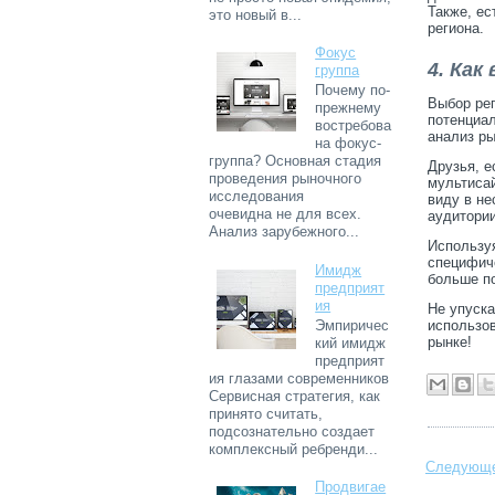
Также, ес
это новый в...
региона.
Фокус
4. Ка
группа
Почему по-
Выбор рег
прежнему
потенциал
востребова
анализ ры
на фокус-
группа? Основная стадия
Друзья, е
проведения рыночного
мультисай
исследования
виду в не
очевидна не для всех.
аудитории
Анализ зарубежного...
Используя
специфиче
Имидж
больше п
предприят
ия
Не упуска
использов
Эмпиричес
рынке!
кий имидж
предприят
ия глазами современников
Сервисная стратегия, как
принято считать,
подсознательно создает
комплексный ребренди...
Следующ
Продвигае